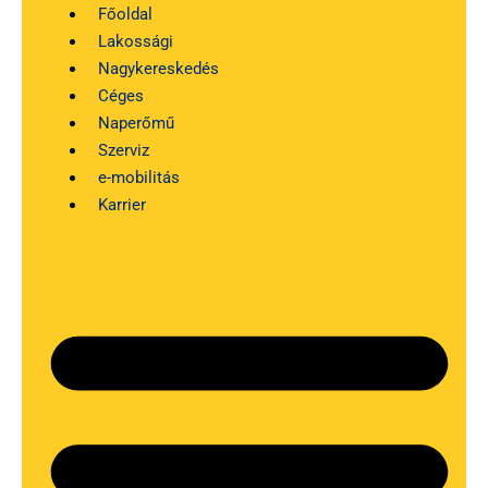
Kilépés
Főoldal
a
Lakossági
tartalomba
Nagykereskedés
Céges
Naperőmű
Szerviz
e-mobilitás
Karrier