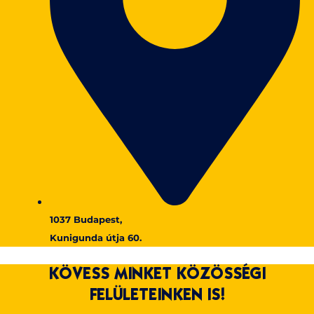
1037 Budapest,
Kunigunda útja 60.
KÖVESS MINKET KÖZÖSSÉGI
FELÜLETEINKEN IS!