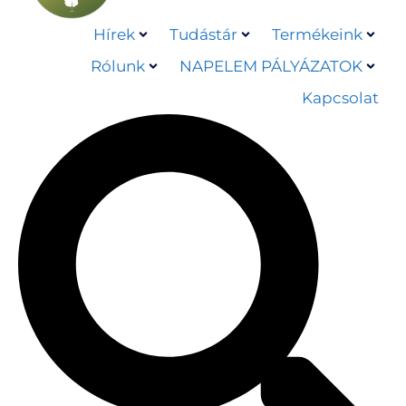
Hírek
Tudástár
Termékeink
Rólunk
NAPELEM PÁLYÁZATOK
Kapcsolat