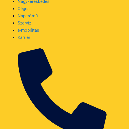
Nagykereskedés
Céges
Naperőmű
Szerviz
e-mobilitás
Karrier