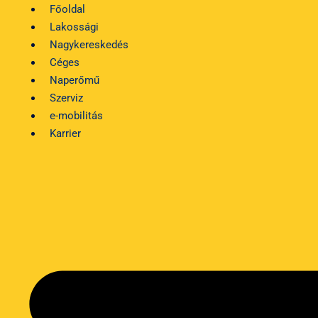
Kilépés
Főoldal
a
Lakossági
tartalomba
Nagykereskedés
Céges
Naperőmű
Szerviz
e-mobilitás
Karrier