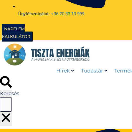
Ügyfélszolgálat:
+36 20 33 13 999
NAPELEM
KALKULÁTOR
Hírek
Tudástár
Termék
Keresés