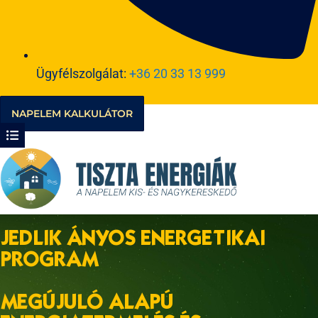
Ügyfélszolgálat:
+36 20 33 13 999
NAPELEM KALKULÁTOR
JEDLIK ÁNYOS ENERGETIKAI
PROGRAM
MEGÚJULÓ ALAPÚ