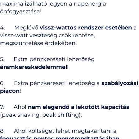
maximalizálható legyen a napenergia
önfogyasztása!
4. Meglévő
vissz-wattos rendszer esetében
a
vissz-watt veszteség csökkentése,
megszüntetése érdekében!
5. Extra pénzkereseti lehetőség
áramkereskedelemmel
!
6. Extra pénzkereseti lehetőség a
szabályozási
piacon
!
7. Ahol
nem elegendő a lekötött kapacitás
(peak shaving, peak shifting).
8. Ahol költséget lehet megtakarítani a
fogyasztás pontos menetrendtartásában
.