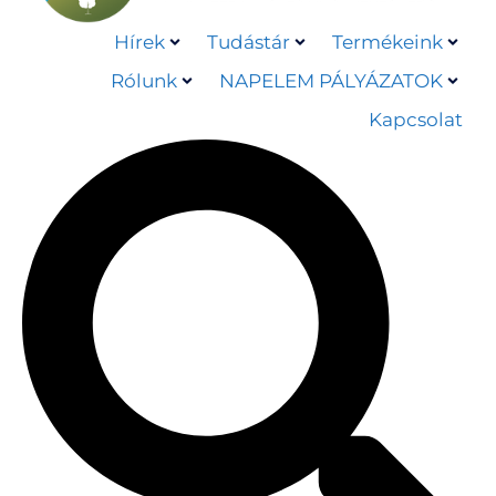
Hírek
Tudástár
Termékeink
Rólunk
NAPELEM PÁLYÁZATOK
Kapcsolat