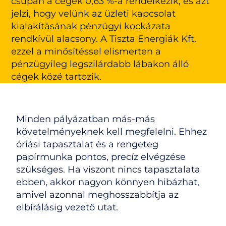
csupán a cégek 0,63 %-a rendelkezik, és azt
jelzi, hogy velünk az üzleti kapcsolat
kialakításának pénzügyi kockázata
rendkívül alacsony. A Tiszta Energiák Kft.
ezzel a minősítéssel elismerten a
pénzügyileg legszilárdabb lábakon álló
cégek közé tartozik.
Minden pályázatban más-más
követelményeknek kell megfelelni. Ehhez
óriási tapasztalat és a rengeteg
papírmunka pontos, precíz elvégzése
szükséges. Ha viszont nincs tapasztalata
ebben, akkor nagyon könnyen hibázhat,
amivel azonnal meghosszabbítja az
elbírálásig vezető utat.