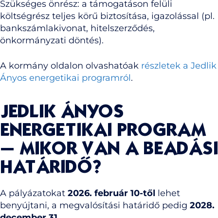
Szükséges önrész: a támogatáson felüli
költségrész teljes körű biztosítása, igazolással (pl.
bankszámlakivonat, hitelszerződés,
önkormányzati döntés).
A kormány oldalon olvashatóak
részletek a Jedlik
Ányos energetikai programról
.
JEDLIK ÁNYOS
ENERGETIKAI PROGRAM
– MIKOR VAN A BEADÁSI
HATÁRIDŐ?
A pályázatokat
2026. február 10-től
lehet
benyújtani,
a megvalósítási határidő pedig
2028.
december 31.