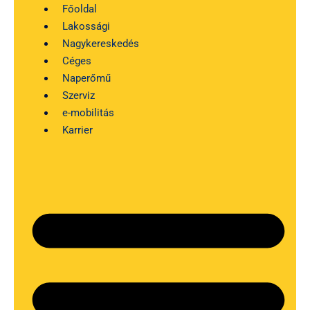
Kilépés
Főoldal
a
Lakossági
tartalomba
Nagykereskedés
Céges
Naperőmű
Szerviz
e-mobilitás
Karrier