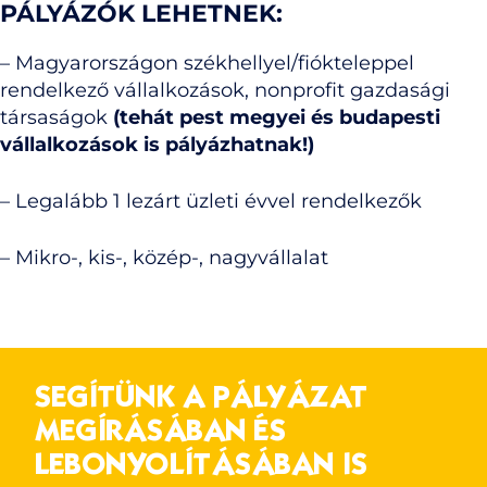
PÁLYÁZÓK LEHETNEK:
– Magyarországon székhellyel/fiókteleppel
rendelkező vállalkozások, nonprofit gazdasági
társaságok
(tehát pest megyei és budapesti
vállalkozások is pályázhatnak!)
– Legalább 1 lezárt üzleti évvel rendelkezők
– Mikro-, kis-, közép-, nagyvállalat
SEGÍTÜNK A PÁLYÁZAT
MEGÍRÁSÁBAN ÉS
LEBONYOLÍTÁSÁBAN IS