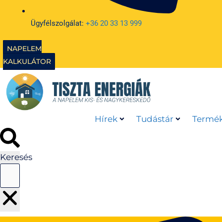
Ügyfélszolgálat:
+36 20 33 13 999
NAPELEM
KALKULÁTOR
Hírek
Tudástár
Termék
Keresés