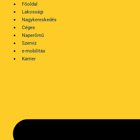
Kilépés
Főoldal
a
Lakossági
tartalomba
Nagykereskedés
Céges
Naperőmű
Szerviz
e-mobilitás
Karrier