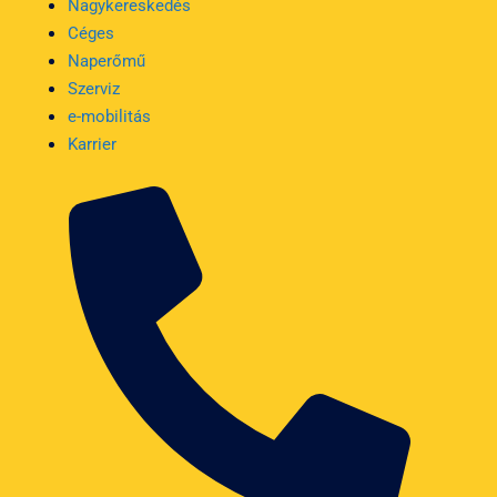
Nagykereskedés
Céges
Naperőmű
Szerviz
e-mobilitás
Karrier