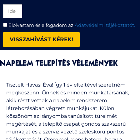
Elolvastam és elfogadom az
Adatvédelmi tájékoztatót.
VISSZAHÍVÁST KÉREK!
NAPELEM TELEPÍTÉS VÉLEMÉNYEK
Tisztelt Havasi Éva! Így 1 év elteltével szeretném
megköszönni Önnek és minden munkatársának,
akik részt vettek a napelem rendszerem
létrehozásában végzett munkájukat. Külön
köszönöm az irányomba tanúsított türelmét
megértését, a telepítő csapat gondos szakszerű
munkáját és a szerviz vezető széleskörű pontos
tájékoztatását. Örömmel mondhatom , hogy a