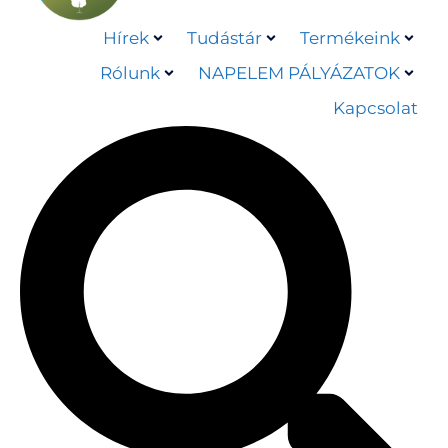
Hírek
Tudástár
Termékeink
Rólunk
NAPELEM PÁLYÁZATOK
Kapcsolat