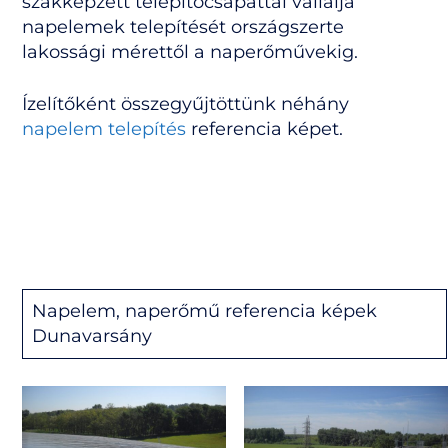
szakképzett telepítőcsapattal vállalja
napelemek telepítését országszerte
lakossági mérettől a naperőművekig.
Ízelítőként összegyűjtöttünk néhány
napelem telepítés
referencia képet.
Napelem, naperőmű referencia képek
Dunavarsány