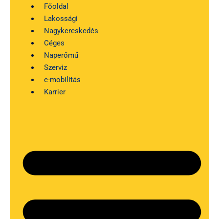
Kilépés
Főoldal
a
Lakossági
tartalomba
Nagykereskedés
Céges
Naperőmű
Szerviz
e-mobilitás
Karrier