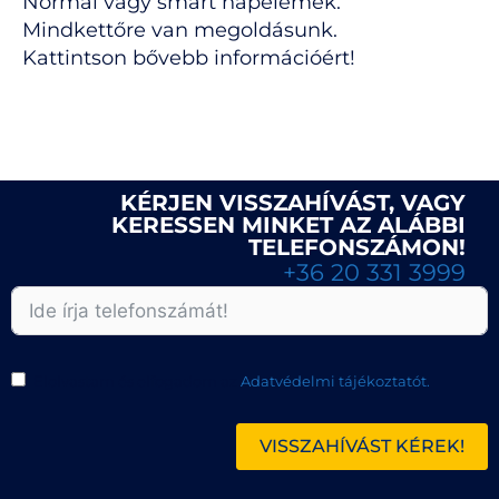
Normál vagy smart napelemek.
Mindkettőre van megoldásunk.
Kattintson bővebb információért!
KÉRJEN VISSZAHÍVÁST, VAGY
KERESSEN MINKET AZ ALÁBBI
TELEFONSZÁMON!
+36 20 331 3999
Elolvastam és elfogadom az
Adatvédelmi tájékoztatót.
VISSZAHÍVÁST KÉREK!