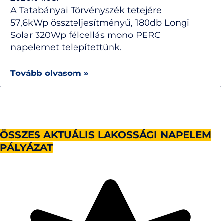
A Tatabányai Törvényszék tetejére
57,6kWp összteljesítményű, 180db Longi
Solar 320Wp félcellás mono PERC
napelemet telepítettünk.
Tovább olvasom »
ÖSSZES AKTUÁLIS LAKOSSÁGI NAPELEM
PÁLYÁZAT