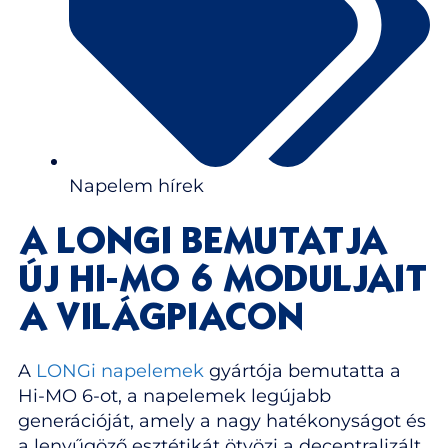
Napelem hírek
A LONGI BEMUTATJA
ÚJ HI-MO 6 MODULJAIT
A VILÁGPIACON
A
LONGi napelemek
gyártója bemutatta a
Hi-MO 6-ot, a napelemek legújabb
generációját, amely a nagy hatékonyságot és
a lenyűgöző esztétikát ötvözi a decentralizált