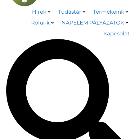
Hírek
Tudástár
Termékeink
Rólunk
NAPELEM PÁLYÁZATOK
Kapcsolat