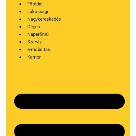
Kilépés
Főoldal
a
Lakossági
tartalomba
Nagykereskedés
Céges
Naperőmű
Szerviz
e-mobilitás
Karrier