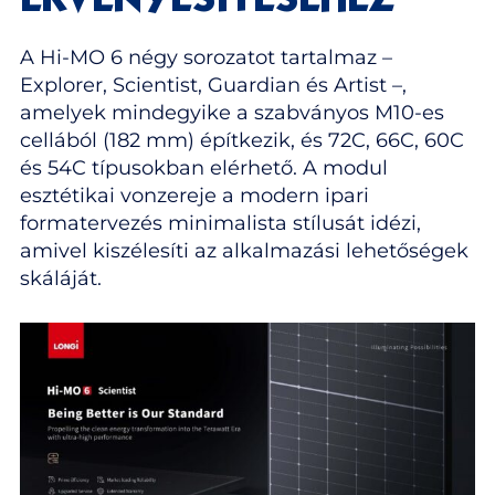
ÉRVÉNYESÍTÉSÉHEZ
A Hi-MO 6 négy sorozatot tartalmaz –
Explorer, Scientist, Guardian és Artist –,
amelyek mindegyike a szabványos M10-es
cellából (182 mm) építkezik, és 72C, 66C, 60C
és 54C típusokban elérhető. A modul
esztétikai vonzereje a modern ipari
formatervezés minimalista stílusát idézi,
amivel kiszélesíti az alkalmazási lehetőségek
skáláját.