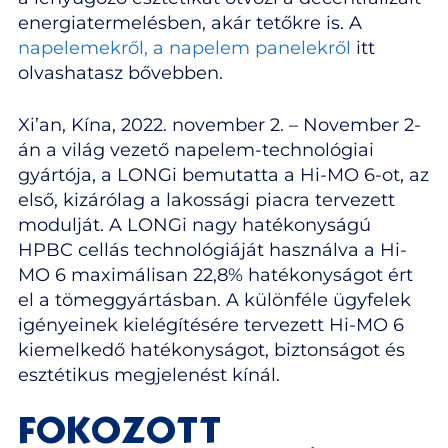
energiatermelésben, akár tetőkre is. A
napelemekről, a napelem panelekről
itt
olvashatasz bővebben.
Xi’an, Kína, 2022. november 2. – November 2-
án a világ vezető napelem-technológiai
gyártója, a LONGi bemutatta a Hi-MO 6-ot, az
első, kizárólag a lakossági piacra tervezett
modulját. A LONGi nagy hatékonyságú
HPBC cellás technológiáját használva a Hi-
MO 6 maximálisan 22,8% hatékonyságot ért
el a tömeggyártásban. A különféle ügyfelek
igényeinek kielégítésére tervezett Hi-MO 6
kiemelkedő hatékonyságot, biztonságot és
esztétikus megjelenést kínál.
FOKOZOTT