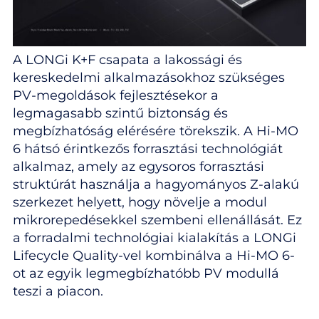
A LONGi K+F csapata a lakossági és
kereskedelmi alkalmazásokhoz szükséges
PV-megoldások fejlesztésekor a
legmagasabb szintű biztonság és
megbízhatóság elérésére törekszik. A Hi-MO
6 hátsó érintkezős forrasztási technológiát
alkalmaz, amely az egysoros forrasztási
struktúrát használja a hagyományos Z-alakú
szerkezet helyett, hogy növelje a modul
mikrorepedésekkel szembeni ellenállását. Ez
a forradalmi technológiai kialakítás a LONGi
Lifecycle Quality-vel kombinálva a Hi-MO 6-
ot az egyik legmegbízhatóbb PV modullá
teszi a piacon.